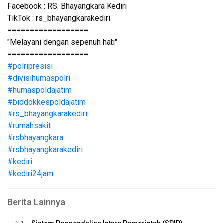
Facebook : RS. Bhayangkara Kediri
TikTok : rs_bhayangkarakediri
==================
"Melayani dengan sepenuh hati"
==================
#polripresisi
#divisihumaspolri
#humaspoldajatim
#biddokkespoldajatim
#rs_bhayangkarakediri
#rumahsakit
#rsbhayangkara
#rsbhayangkarakediri
#kediri
#kediri24jam
Berita Lainnya
Sistem Pengendalian Intern Pemerintah (SPIP)