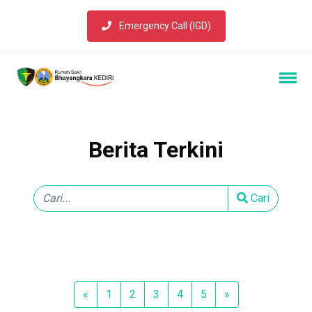
Emergency Call (IGD)
Berita Terkini
Cari
Previous
Next
«
1
2
3
4
5
»