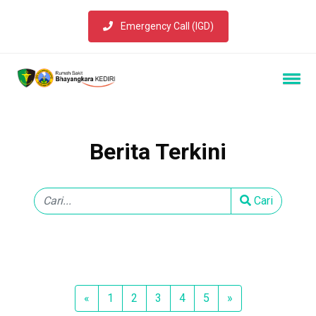
Emergency Call (IGD)
Berita Terkini
Cari
Previous
Next
«
1
2
3
4
5
»