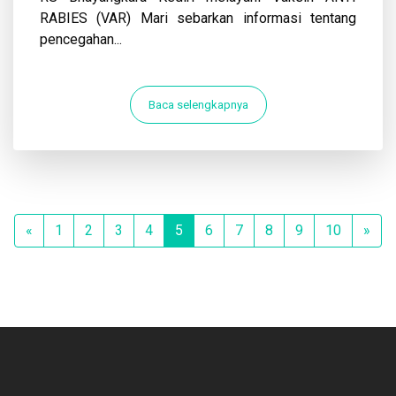
RABIES (VAR) Mari sebarkan informasi tentang
pencegahan...
Baca selengkapnya
Previous
Nex
«
1
2
3
4
5
6
7
8
9
10
»